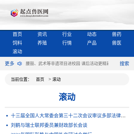
首页
资讯
行业
动态
兽药
饲料
养殖
行情
产品
兽医
滚动
更多
搜索
国际双循环
腰鼓、武术等非遗项目进校园 课后活动更精彩
“劳模”
>
当前位置：
首页
滚动
滚动
十三届全国人大常委会第三十二次会议审议多部法律草案
刘鹤与瑞士联邦委员兼财政部长会谈