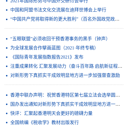
2021年国际形势与中国外交研讨会举行
中国和阿盟书法文化交流展在迪拜世博会上举行
“中国共产党将取得新的更大胜利”（百名外国政党政要看中共）
“五眼联盟”必须收回干预香港事务的黑手（钟声）
为全球发展合作擘画蓝图（2021·年终专稿）
《国际青年发展指数报告2021》发布
注重成果转化 汇聚发展动力（奋斗百年路 启航新征程·学党史 悟思想 办实事 开新局）
对新形势下真抓实干成效明显地方进一步加强督查激励
香港中联办声明：祝贺香港特区第七届立法会选举圆满结束 香港特色民主迈上新台阶
国办发出通知对新形势下真抓实干成效明显地方进一步加强督查激励
快评：汇聚起香港明天会更好的磅礴力量
全国统编《税收学》教材出版发行