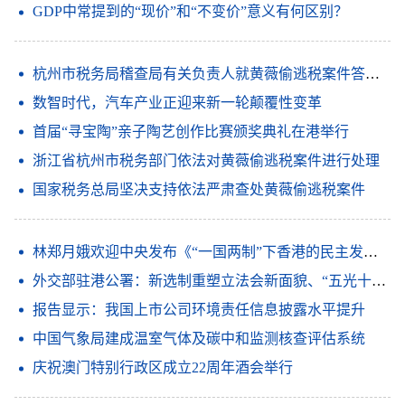
GDP中常提到的“现价”和“不变价”意义有何区别？
杭州市税务局稽查局有关负责人就黄薇偷逃税案件答记者问
数智时代，汽车产业正迎来新一轮颠覆性变革
首届“寻宝陶”亲子陶艺创作比赛颁奖典礼在港举行
浙江省杭州市税务部门依法对黄薇偷逃税案件进行处理
国家税务总局坚决支持依法严肃查处黄薇偷逃税案件
林郑月娥欢迎中央发布《“一国两制”下香港的民主发展》白皮书
外交部驻港公署：新选制重塑立法会新面貌、“五光十色”共绘香港特色民主新篇章
报告显示：我国上市公司环境责任信息披露水平提升
中国气象局建成温室气体及碳中和监测核查评估系统
庆祝澳门特别行政区成立22周年酒会举行