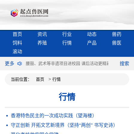
首页
资讯
行业
动态
兽药
饲料
养殖
行情
产品
兽医
滚动
更多
搜索
国际双循环
腰鼓、武术等非遗项目进校园 课后活动更精彩
“劳模”
>
当前位置：
首页
行情
行情
香港特色民主的一次成功实践（望海楼）
守正创新 开拓文艺新境界（坚持“两创” 书写史诗）