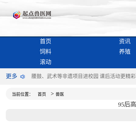
首页
资讯
饲料
养殖
滚动
更多
活动更精彩
“劳模”孙颖莎闯入WTT半决赛
金融活水加大
>
当前位置：
首页
兽医
95后