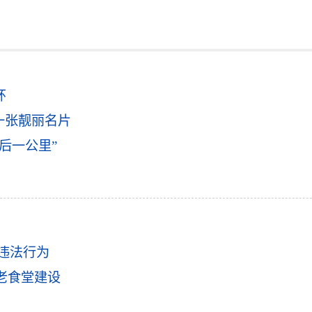
环
一张靓丽名片
后一公里”
种
违法行为
老食堂建设