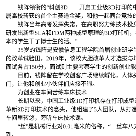
钱阵领衔的“科创3D——开启工业级3D打印
属高校斩获的首个主赛道金奖，和他一起同台竞技
钱阵当年高考发挥失常，在高职努力练技术投
研发出新型SLA和FDM两种成型原理的3D打印机
本的学生干了博士生的活。”
25岁的钱阵是安徽信息工程学院首届创业班
的改革试验田，2019年，该校大胆改革人才选拔
面试各占150分，面试则主要考察学生的创新创业能
目前，钱阵留在学校创客广场继续孵化，人体
门，让他和创业小伙伴们应接不暇。
为创业在车间苦练车床技术
长期以来，中国工业级3D打印机存在打印成型
革新3D打印技术的念头，他组建了5人团队，从
车间里转悠，旁听车床技术课。
“丝”是机械行业对0.01毫米的俗称，“一
到。