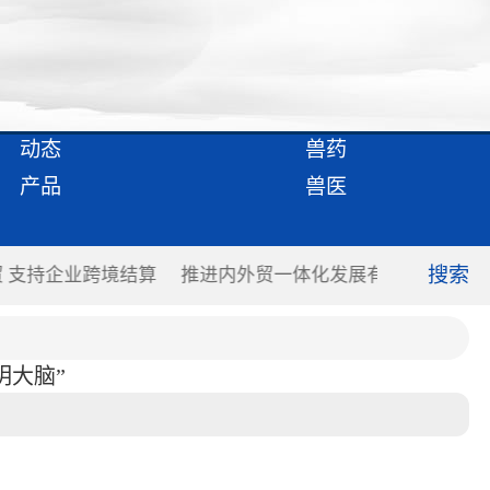
动态
兽药
产品
兽医
搜索
利于畅通国内国际双循环
腰鼓、武术等非遗项目进校园 课
明大脑”