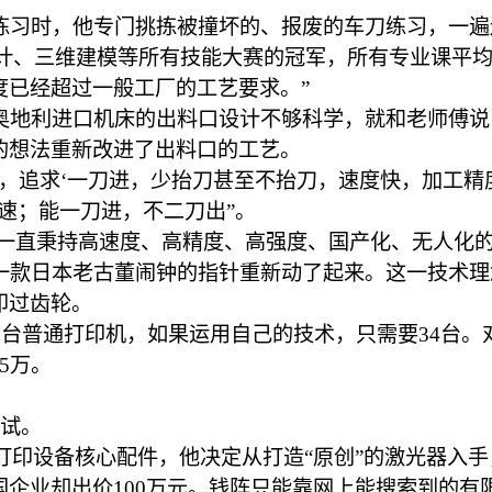
练习时，他专门挑拣被撞坏的、报废的车刀练习，一遍
计、三维建模等所有技能大赛的冠军，所有专业课平均
度已经超过一般工厂的工艺要求。”
奥地利进口机床的出料口设计不够科学，就和老师傅说
的想法重新改进了出料口的工艺。
，追求‘一刀进，少抬刀甚至不抬刀，速度快，加工精
速；能一刀进，不二刀出”。
阵一直秉持高速度、高精度、高强度、国产化、无人化
一款日本老古董闹钟的指针重新动了起来。这一技术理
印过齿轮。
0台普通打印机，如果运用自己的技术，只需要34台。
5万。
测试。
口打印设备核心配件，他决定从打造“原创”的激光器入
企业却出价100万元。钱阵只能靠网上能搜索到的有