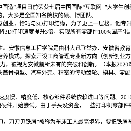
的中国造”项目日前荣获七届中国国际“互联网+”大学
的，大多是全国知名院校的硕、博团队。
身创业，恰巧与3D打印结缘，为了更上一层楼，他专
，将3D打印速度提升3倍，实现所有零部件100%国产
学生。安徽信息工程学院是由科大讯飞举办、安徽省教
与培养模式，探索开设工商管理专业新方向（创新创业
力，被视为安徽前所未有的突破和创新。（本报2020年
头盖骨模型、汽车外壳、精密的传动齿轮、模具、零配
速度慢、精度低、核心部件系统依赖进口等问题。20
打造硬件开始尝试。由于手头没资金，一些打印机零部
丝车八刀，刀刀见铁屑”被称为车床工人最高境界，要把铁