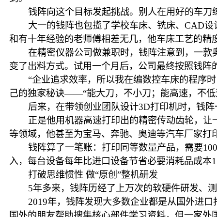
钱阵向这个目标发起挑战。别人在用好的车刀
大一的钱阵也包揽了学校车床、铣床、CAD设
和有十年经验的老师傅相差无几，他车床工艺的精
在精密仪器公司做兼职时，钱阵注意到，一款
变了出料方式。试用一个月后，公司最终按照钱阵
“企业追求效率，所以我在编数控车床的程序时
己的独家秘诀——“能大刀，不小刀；能高速，不低
后来，在带领创业团队设计3D打印机时，钱
正是他用机器高速打印出的精密传动齿轮，让
等领域，他甚至为宝马、奔驰、奥迪等汽车厂家打
钱阵算了一笔账：打印同等数量产品，需要10
入，每台设备每年比进口设备节省必要消耗品成本1
打破思维惯性 做“原创”整机研发
5年多来，钱阵历经了上万次的软硬件研发、
2019年，钱阵发现大多数企业都是从国外进
国外的朋友帮助搜集核心部件学习资料，但一家外国