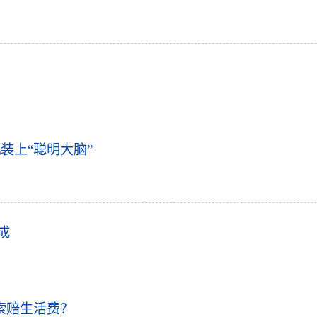
装上“聪明大脑”
成
索赔生活费？