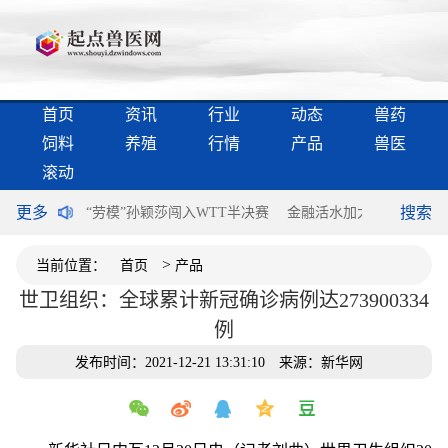
首页
资讯
行业
动态
兽药
饲料
养殖
行情
产品
兽医
滚动
更多
搜索
后活动更精彩
“劳模”孙颖莎闯入WTT半决赛
金融活水加大服务稳外贸
>
当前位置：
首页
产品
世卫组织：全球累计新冠确诊病例达273900334
例
发布时间：2021-12-21 13:31:10
来源：新华网