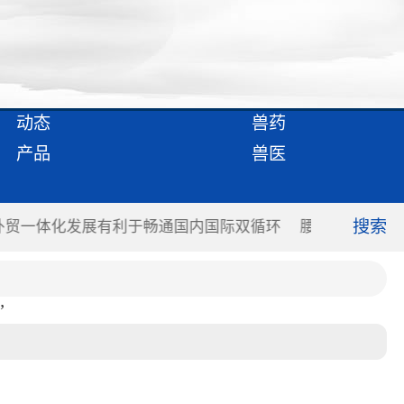
动态
兽药
产品
兽医
搜索
利于畅通国内国际双循环
腰鼓、武术等非遗项目进校园 课
”