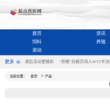
首页
资讯
饲料
养殖
滚动
更多
活动更精彩
“劳模”孙颖莎闯入WTT半决赛
金融活水加大
>
当前位置：
首页
产品