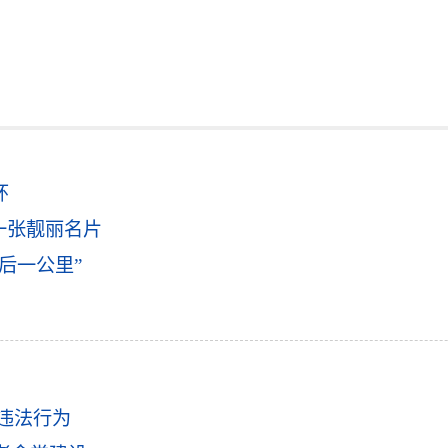
环
一张靓丽名片
后一公里”
种
违法行为