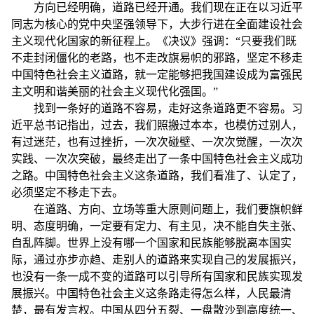
方向已经明确，道路已经开通。我们现在正在以习近平
同志为核心的党中央坚强领导下，大步行进在全面建设社会
主义现代化国家的新征程上。《决议》强调：“只要我们既
不走封闭僵化的老路，也不走改旗易帜的邪路，坚定不移走
中国特色社会主义道路，就一定能够把我国建设成为富强民
主文明和谐美丽的社会主义现代化强国。”
找到一条好的道路不容易，走好这条道路更不容易。习
近平总书记指出，过去，我们照搬过本本，也模仿过别人，
有过迷茫，也有过挫折，一次次碰壁、一次次觉醒，一次次
实践、一次次突破，最终走出了一条中国特色社会主义成功
之路。中国特色社会主义这条道路，我们看准了、认定了，
必须坚定不移走下去。
在道路、方向、立场等重大原则问题上，我们要旗帜鲜
明、态度明确，一定要有定力、有主见，决不能自失主张、
自乱阵脚。世界上没有哪一个国家和民族能够脱离本国实
际，通过亦步亦趋、走别人的道路来实现自己的发展振兴，
也没有一条一成不变的道路可以引导所有国家和民族实现发
展振兴。中国特色社会主义这条路走得怎么样，人民最清
楚，最有发言权。中国从四分五裂、一盘散沙到高度统一、