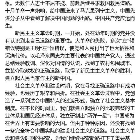
象。无数仁人志士不屈不挠、前赴后继寻求救国救民道路。
十月革命一声炮响，给中国送来了马克思列宁主义，中国先
进分子从中看到了解决中国问题的出路。中国共产党应运而
生。
新民主主义革命时期，一开始，处在幼年时期的党并没
有认识到走自己道路的重要性。大革命的失败，多次“左”倾
错误特别是王明“左”倾错误，使党和人民付出了巨大牺牲和
沉痛代价。以毛泽东同志为主要代表的中国共产党人，通过
总结经验教训、深化对国情的认识，找到了农村包围城市、
武装夺取政权的正确道路，取得了新民主主义革命的胜利，
建立起人民当家作主的新中国。
社会主义革命和建设时期，党在寻找正确道路中有成功
经验，也经历了艰辛和曲折。在社会主义革命过程中，党创
造了一系列适合中国特点的过渡形式，确立了社会主义基本
制度。在不长的时间里，我们就建立起独立的比较完整的工
业体系和国民经济体系，独立研制出“两弹一星”，中国成为
在世界上有重要影响的大国。但由于种种原因，还没有找到
一条完全符合中国实际的建设社会主义的道路。社会主义革
命和建设时期的探索，为我们继续探索新路打下了重要基