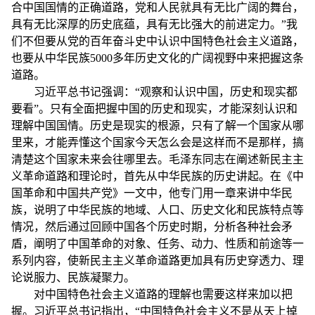
合中国国情的正确道路，党和人民就具有无比广阔的舞台，
具有无比深厚的历史底蕴，具有无比强大的前进定力。”我
们不但要从党的百年奋斗史中认识中国特色社会主义道路，
也要从中华民族5000多年历史文化的广阔视野中来把握这条
道路。
习近平总书记强调：“观察和认识中国，历史和现实都
要看”。只有全面把握中国的历史和现实，才能深刻认识和
理解中国国情。历史是现实的根源，只有了解一个国家从哪
里来，才能弄懂这个国家今天怎么会是这样而不是那样，搞
清楚这个国家未来会往哪里去。毛泽东同志在阐述新民主主
义革命道路和理论时，首先从中华民族的历史讲起。在《中
国革命和中国共产党》一文中，他专门用一章来讲中华民
族，说明了中华民族的地域、人口、历史文化和民族特点等
情况，然后通过回顾中国各个历史时期，分析各种社会矛
盾，阐明了中国革命的对象、任务、动力、性质和前途等一
系列内容，使新民主主义革命道路更加具有历史穿透力、理
论说服力、民族凝聚力。
对中国特色社会主义道路的理解也需要这样来加以把
握。习近平总书记指出，“中国特色社会主义不是从天上掉