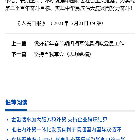
珍惜、长期坚持、不断发展中国特色社会主义道路，为实现
第二个百年奋斗目标、实现中华民族伟大复兴而努力奋斗！
《 人民日报 》（ 2021年12月21日 09 版）
上一篇:
做好新年春节期间拥军优属拥政爱民工作
下一篇:
坚持自我革命（思想纵横）
推荐阅读
金融活水加大服务稳外贸 支持企业跨境结算
推进内外贸一体化发展有利于畅通国内国际双循环
森林覆盖率达50%！优良生态环境成为张家口的一张靓丽名片