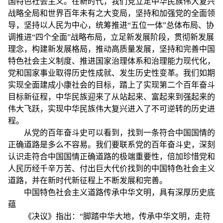
国特色社会主义。在新时代，我们党立足中华民族伟大复兴
战略全局和世界百年未有之大变局，坚持和加强党的全面领
导，坚持以人民为中心，统筹推进“五位一体”总体布局、协
调推进“四个全面”战略布局，立足新发展阶段，贯彻新发展
理念，构建新发展格局，推动高质量发展，坚持和完善中国
特色社会主义制度、推进国家治理体系和治理能力现代化，
党和国家事业取得历史性成就、发生历史性变革。我们如期
实现全面建成小康社会的目标，踏上了实现第二个百年奋斗
目标新征程，中华民族迎来了从站起来、富起来到强起来的
伟大飞跃，实现中华民族伟大复兴进入了不可逆转的历史进
程。
从党的百年奋斗史可以看到，找到一条符合中国国情的
正确道路是多么不容易。我们要联系党的百年奋斗史，深刻
认识走符合中国国情正确道路的极端重要性，倍加珍惜党和
人民历经千辛万苦、付出巨大代价找到的中国特色社会主义
道路，并在新时代新征程上不断发展和完善。
中国特色社会主义道路传承中华文明，具有深厚历史底
蕴
《决议》指出：“脚踏中华大地，传承中华文明，走符