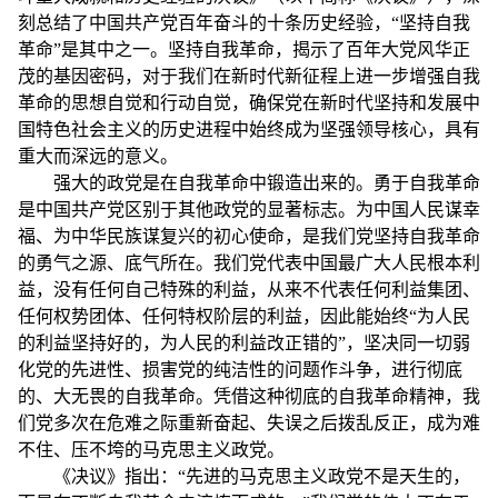
刻总结了中国共产党百年奋斗的十条历史经验，“坚持自我
革命”是其中之一。坚持自我革命，揭示了百年大党风华正
茂的基因密码，对于我们在新时代新征程上进一步增强自我
革命的思想自觉和行动自觉，确保党在新时代坚持和发展中
国特色社会主义的历史进程中始终成为坚强领导核心，具有
重大而深远的意义。
强大的政党是在自我革命中锻造出来的。勇于自我革命
是中国共产党区别于其他政党的显著标志。为中国人民谋幸
福、为中华民族谋复兴的初心使命，是我们党坚持自我革命
的勇气之源、底气所在。我们党代表中国最广大人民根本利
益，没有任何自己特殊的利益，从来不代表任何利益集团、
任何权势团体、任何特权阶层的利益，因此能始终“为人民
的利益坚持好的，为人民的利益改正错的”，坚决同一切弱
化党的先进性、损害党的纯洁性的问题作斗争，进行彻底
的、大无畏的自我革命。凭借这种彻底的自我革命精神，我
们党多次在危难之际重新奋起、失误之后拨乱反正，成为难
不住、压不垮的马克思主义政党。
《决议》指出：“先进的马克思主义政党不是天生的，