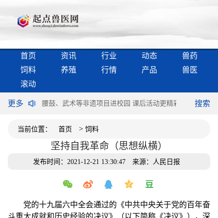
首页
资讯
行业
动态
兽药
饲料
养殖
行情
产品
兽医
滚动
更多
搜索
国际双循环
腰鼓、武术等非遗项目进校园 课后活动更精彩
“劳模”
>
当前位置：
首页
饲料
坚持自我革命（思想纵横）
发布时间：2021-12-21 13:30:47
来源：人民日报
党的十九届六中全会通过的《中共中央关于党的百年奋
斗重大成就和历史经验的决议》（以下简称《决议》），深